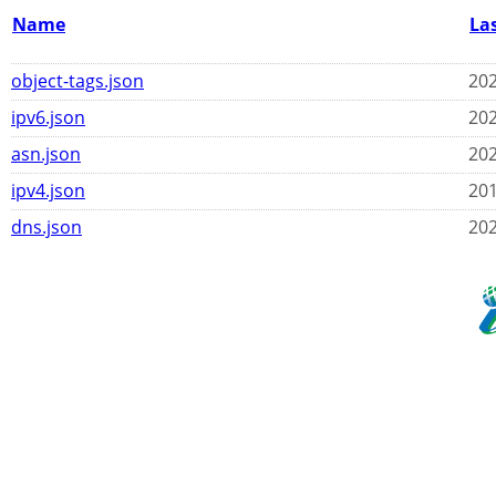
Name
La
object-tags.json
202
ipv6.json
202
asn.json
202
ipv4.json
201
dns.json
202